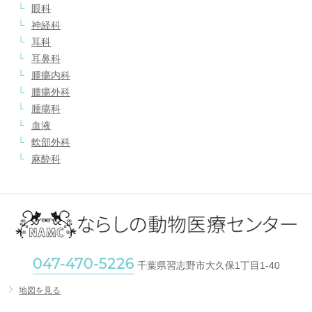
眼科
神経科
耳科
耳鼻科
腫瘍内科
腫瘍外科
腫瘍科
血液
軟部外科
麻酔科
047-470-5226
千葉県習志野市大久保1丁目1-40
地図を見る