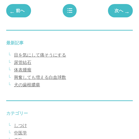
前へ
次へ
最新記事
目を気にして痛そうにする
尿管結石
体表腫瘤
興奮しても増える白血球数
犬の歯根膿瘍
カテゴリー
しつけ
中医学