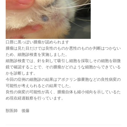
口唇に黒っぽい腫瘤が認められます
腫瘤は見た目だけでは良性のものか悪性のものか判断はつかない
ため、細胞診検査を実施しました。
細胞診検査では、針を刺して吸引し細胞を採取しその細胞を顕微
鏡で確認することで、その腫瘤がどのような細胞からできている
かを診断します。
今回の症例の細胞診の結果はアポクリン腺嚢胞などの良性病変の
可能性が考えられるとの結果でした。
良性の病変の可能性が高く、腫瘤自体も縮小傾向を示しているた
め現在経過観察を行っています。
獣医師 後藤