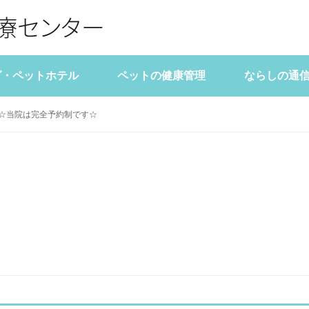
グ・ペットホテル
ペットの健康管理
ならしの通
告
表
診療時間
ペットライフマガジン
料金表
アクセス
主な病気
】☆当院は完全予約制です☆