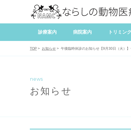
診療案内
病院案内
トリミン
当院について
犬の健康管理
症例報告
スタッフブログ
スタッフ紹介
猫の健康管理
学会・研修報
獣医師出勤
TOP
>
お知らせ
>
午後臨時休診のお知らせ【9月30日（火）
news
お知らせ