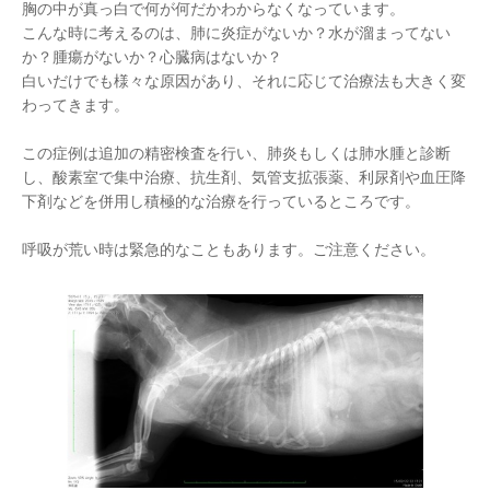
胸の中が真っ白で何が何だかわからなくなっています。
こんな時に考えるのは、肺に炎症がないか？水が溜まってない
か？腫瘍がないか？心臓病はないか？
白いだけでも様々な原因があり、それに応じて治療法も大きく変
わってきます。
この症例は追加の精密検査を行い、肺炎もしくは肺水腫と診断
し、酸素室で集中治療、抗生剤、気管支拡張薬、利尿剤や血圧降
下剤などを併用し積極的な治療を行っているところです。
呼吸が荒い時は緊急的なこともあります。ご注意ください。