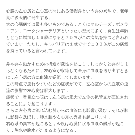
心臓の左心房と左心室の間にある僧帽弁という弁の異常で，老年
期に後天的に発生する。
犬の心臓病では最も多いものである．とくにマルチーズ，ポメラ
ニアン，ヨークシャーテリアといった小型犬に多く，発生は年齢
とともに増加し１６歳になると７５％がこの病気を持つと言われ
ています．ただし、キャバリアは１歳ですでに３３％がこの病気
を持っていると言われています。
弁や弁を動かすための構造が変性を起こし，しっかりと弁がしま
らなくなるために，左心室が収縮して全身に血液を送り出すとき
に，左心房の方に血液が逆流してしまいます。
この時点で疲れやすいなどの症状がでて、左心室からの血液の逆
流の影響で左心房は肥大します．
症状で一番目立つ咳は，左心房の肥大で左側の気管支が圧迫され
ることにより起こります．
さらに左心房に流れ込む肺からの血管にも影響が及び，それが肺
に影響を及ぼし，肺水腫や右心系の異常も起こります．
右心系の異常が起こると，今度は心臓に戻る血液の欝滞が起こ
り，胸水や腹水がたまるようになる．