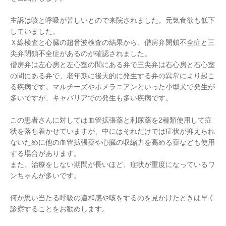
主訴は咳と呼吸が苦しいとので来院されました。元気食欲も低下
していました。
Ｘ線検査と心臓の超音波検査の結果から、僧房弁閉鎖不全症と三
尖弁閉鎖不全症があるのが確認されました。
僧房弁は左心房と左心室の間にある弁で三尖弁は右心房と右心室
の間にある弁で、老年期に後天的に発生する弁の異常により起こ
る疾病です。マルチーズやポメラニアンといった小型犬で発生が
多いですが、キャバリアでの発生も多い疾病です。
この患者さんに対しては血管拡張薬と利尿薬を2種類使用して症
状を落ち着かせていますが、中にはそれだけでは症状が抑えられ
ないために他の血管拡張薬や心臓の収縮力を高める薬なども使用
する場合があります。
また、治療をしない期間が長いほど、症状が重度になっているワ
ンちゃんが多いです。
何か思い当たる呼吸の違和感や咳をするのを見かけたときは早く
診察することをお勧めします。