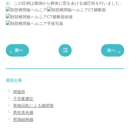
が、この症例は腹側から椎体に窓をあける減圧術を行いました。
前へ
次へ
最新記事
肺腺癌
子宮蓄膿症
異物誤飲による腸閉塞
悪性黒色腫
肥満細胞腫