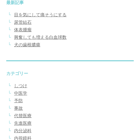
最新記事
目を気にして痛そうにする
尿管結石
体表腫瘤
興奮しても増える白血球数
犬の歯根膿瘍
カテゴリー
しつけ
中医学
予防
事故
代替医療
先進医療
内分泌科
内視鏡科