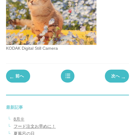
KODAK Digital Still Camera
前へ
次へ
最新記事
8月🌞
フード注文お早めに！
夏風呂の日