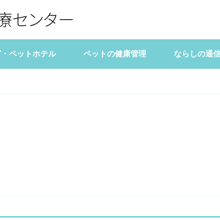
グ・ペットホテル
ペットの健康管理
ならしの通
告
表
診療時間
ペットライフマガジン
料金表
アクセス
主な病気