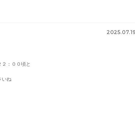
2025.07.1
２２：００頃と
さいね