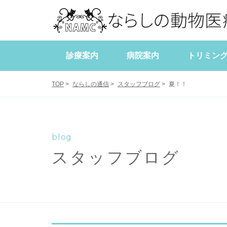
診療案内
病院案内
トリミン
当院について
犬の健康管理
症例報告
スタッフブログ
スタッフ紹介
猫の健康管理
学会・研修報
獣医師出勤
TOP
>
ならしの通信
>
スタッフブログ
>
夏！！
blog
スタッフブログ