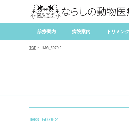
診療案内
病院案内
トリミン
当院について
犬の健康管理
症例報告
スタッフブログ
スタッフ紹介
猫の健康管理
学会・研修報
獣医師出勤
TOP
>
IMG_5079 2
IMG_5079 2