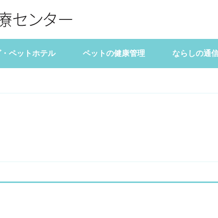
グ・ペットホテル
ペットの健康管理
ならしの通
告
表
診療時間
ペットライフマガジン
料金表
アクセス
主な病気