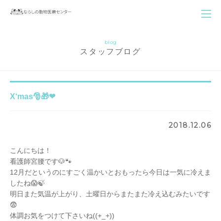
blog
スタッフブログ
X‘mas🎅🎁❤
2018.12.06
こんにちは！
看護師宮腰です🐶🐾
12月だというのにすごく温かいとおもったら今日は一気に冷えま
したね😱🍃
明日また気温が上がり、土曜日からまたまた冷え込むみたいです
😨
体調お気をつけて下さいね((+_+))