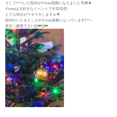
そして!!!ついに院内がX‘mas装飾になりました🎅🎁🌲
X‘masは大好きなイベントです😍😍😍
とても気分がウキウキします☺🌟
院内のいたるところがX‘mas装飾になっています(^^♪
是非ご鑑賞下さい🙌❤🙌❤