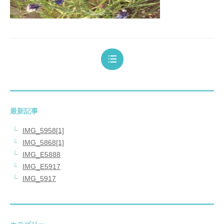
最新記事
IMG_5958[1]
IMG_5868[1]
IMG_E5888
IMG_E5917
IMG_5917